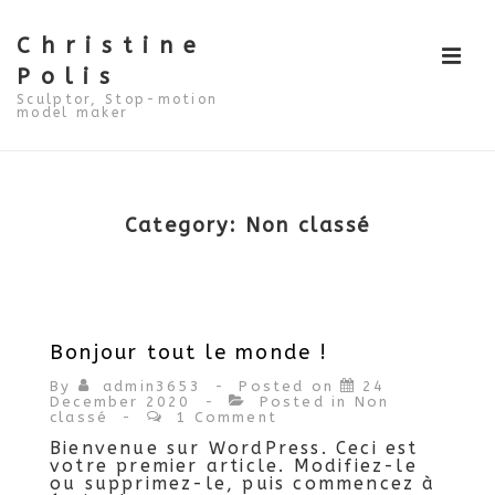
↓
Skip
to
Christine
ME
Main
Polis
Content
Sculptor, Stop-motion
model maker
Main
Navigation
Category:
Non classé
Bonjour tout le monde !
By
admin3653
Posted on
24
December 2020
Posted in
Non
classé
1 Comment
Bienvenue sur WordPress. Ceci est
votre premier article. Modifiez-le
ou supprimez-le, puis commencez à